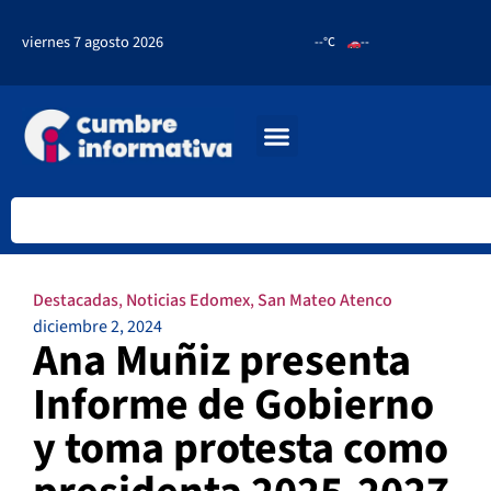
viernes 7 agosto 2026
--°C
--
Destacadas
,
Noticias Edomex
,
San Mateo Atenco
diciembre 2, 2024
Ana Muñiz presenta
Informe de Gobierno
y toma protesta como