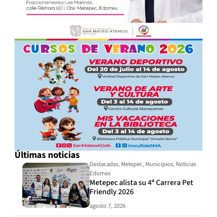
Últimas noticias
Destacadas
,
Metepec
,
Municipios
,
Noticias
Edomex
Metepec alista su 4ª Carrera Pet
Friendly 2026
agosto 7, 2026