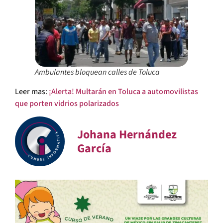
Ambulantes bloquean calles de Toluca
Leer mas:
¡Alerta! Multarán en Toluca a automovilistas
que porten vidrios polarizados
Johana Hernández
García