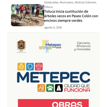
Destacadas
,
Municipios
,
Noticias Edomex
,
Toluca
Toluca inicia sustitución de
árboles secos en Paseo Colón con
encinos siempre verdes
agosto 6, 2026