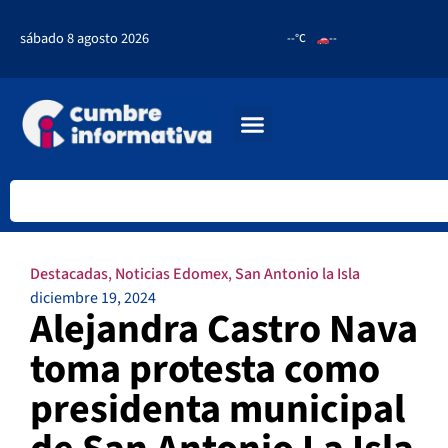
sábado 8 agosto 2026
--°C
--
Destacadas
,
Noticias Edomex
,
San Antonio la Isla
diciembre 19, 2024
Alejandra Castro Nava
toma protesta como
presidenta municipal