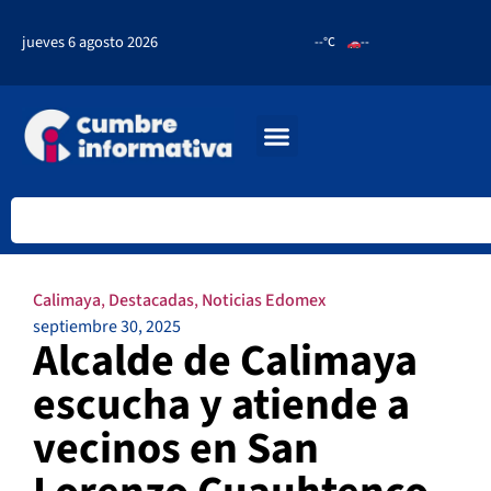
jueves 6 agosto 2026
--°C
--
Calimaya
,
Destacadas
,
Noticias Edomex
septiembre 30, 2025
Alcalde de Calimaya
escucha y atiende a
vecinos en San