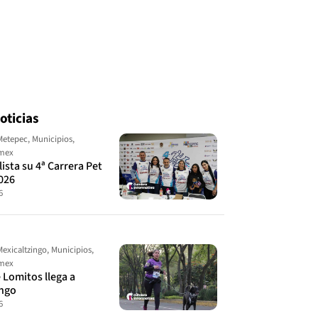
oticias
Metepec
,
Municipios
,
omex
ista su 4ª Carrera Pet
026
6
Mexicaltzingo
,
Municipios
,
omex
 Lomitos llega a
ingo
6