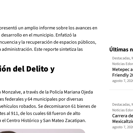
presentó un amplio informe sobre los avances en
desarrollo en el municipio. Enfatizó la
incuencia y la recuperación de espacios públicos,
Últimas n
administración. Este reporte sintetiza las
Destacadas
,
Noticias Ed
ón del Delito y
Metepec al
Friendly 2
agosto 7, 202
n Monzalve, a través de la Policía Mariana Ojeda
s federales y 64 municipales por diversas
Destacadas
,
 vehículos robados. Se decomisaron 61 bienes de
Noticias Ed
tes al 911, de los cuales 68 fueron de alto
Carrera de
 el Centro Histórico y San Mateo Zacatipan.
Mexicaltz
agosto 7, 202