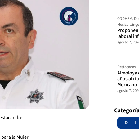
CODHEM
,
De
Mexicaltzing
Proponen t
laboral in
agosto 7, 202
Destacadas
Almoloya 
años al ri
Mexicano
agosto 7, 202
Categorí
destacando:
Destac
N
 para la Mujer.