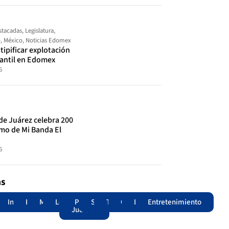
stacadas
,
Legislatura
,
o
,
México
,
Noticias Edomex
ipificar explotación
fantil en Edomex
6
de Juárez celebra 200
tmo de Mi Banda El
6
as
adas
acional
Internacional
Edomex
Municipios
Legislatura
Poder
Seguridad
Trámites
Opinión
Lomitos
Entretenimiento
Judicial